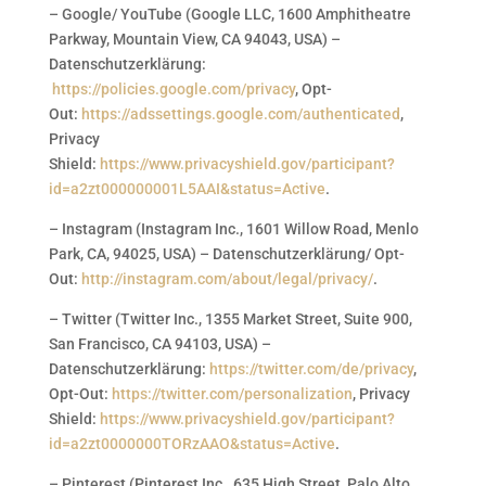
– Google/ YouTube (Google LLC, 1600 Amphitheatre
Parkway, Mountain View, CA 94043, USA) –
Datenschutzerklärung:
https://policies.google.com/privacy
, Opt-
Out:
https://adssettings.google.com/authenticated
,
Privacy
Shield:
https://www.privacyshield.gov/participant?
id=a2zt000000001L5AAI&status=Active
.
– Instagram (Instagram Inc., 1601 Willow Road, Menlo
Park, CA, 94025, USA) – Datenschutzerklärung/ Opt-
Out:
http://instagram.com/about/legal/privacy/
.
– Twitter (Twitter Inc., 1355 Market Street, Suite 900,
San Francisco, CA 94103, USA) –
Datenschutzerklärung:
https://twitter.com/de/privacy
,
Opt-Out:
https://twitter.com/personalization
, Privacy
Shield:
https://www.privacyshield.gov/participant?
id=a2zt0000000TORzAAO&status=Active
.
– Pinterest (Pinterest Inc., 635 High Street, Palo Alto,