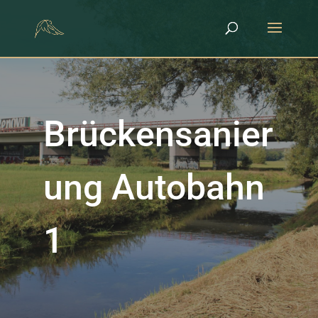
Brückensanier
ung Autobahn
1