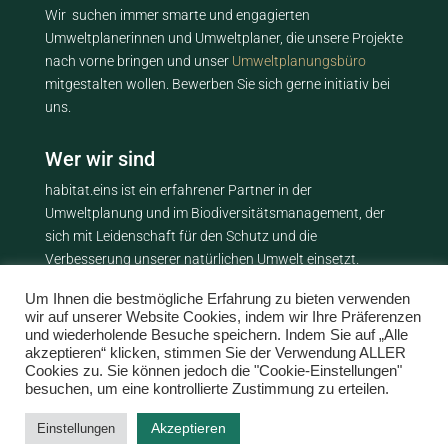
Wir suchen immer smarte und engagierten
Umweltplanerinnen und Umweltplaner, die unsere Projekte
nach vorne bringen und unser
Umweltplanungsbüro
mitgestalten wollen. Bewerben Sie sich gerne initiativ bei
uns.
Wer wir sind
habitat.eins ist ein erfahrener Partner in der
Umweltplanung und im Biodiversitätsmanagement, der
sich mit Leidenschaft für den Schutz und die
Verbesserung unserer natürlichen Umwelt einsetzt.
Um Ihnen die bestmögliche Erfahrung zu bieten verwenden
Was wir machen
wir auf unserer Website Cookies, indem wir Ihre Präferenzen
und wiederholende Besuche speichern. Indem Sie auf „Alle
habitat.eins bietet ein breites Spektrum an
akzeptieren“ klicken, stimmen Sie der Verwendung ALLER
Dienstleistungen, von detaillierten Artenschutzprüfungen
Cookies zu. Sie können jedoch die "Cookie-Einstellungen"
und landschaftspflegerischen Begleitplänen bis hin zur
besuchen, um eine kontrollierte Zustimmung zu erteilen.
Entwicklung umfassender Biodiversitätsstrategien.
Akzeptieren
Einstellungen